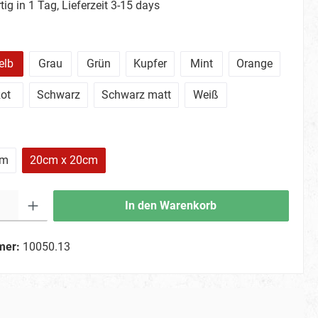
ig in 1 Tag, Lieferzeit 3-15 days
elb
Grau
Grün
Kupfer
Mint
Orange
ot
Schwarz
Schwarz matt
Weiß
cm
20cm x 20cm
In den Warenkorb
mer:
10050.13