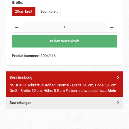
Größe:
20cm breit
30cm breit
Anzahl
In den Warenkorb
Produktnummer:
10049.16
Beschreibung
NSHFXRC SchriftzugGrößen: Normal - Breite: 20 cm, Höhe: 3,8 cm
Groß - Breite: 30 cm, Höhe: 5,5 cm Farben: schwarz schwa…
Mehr
Bewertungen