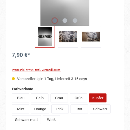
7,90 €*
Preise inkl. MwSt. zzgl. Versandkosten
Versandfertig in 1 Tag, Lieferzeit 3-15 days
Farbvariante
Blau
Gelb
Grau
Grün
Kupfer
Mint
Orange
Pink
Rot
Schwarz
Schwarz matt
Weiß